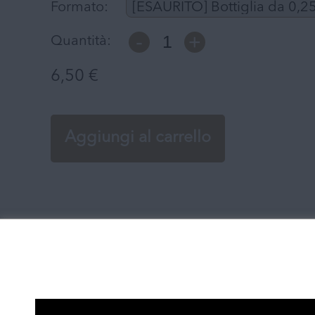
Formato:
-
+
Quantità:
6,50
€
Aggiungi al carrello